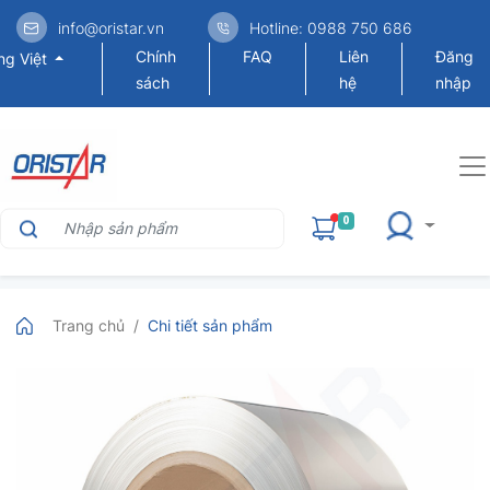
info@oristar.vn
Hotline: 0988 750 686
Chính
FAQ
Liên
Đăng
ng Việt
sách
hệ
nhập
0
Trang chủ
Chi tiết sản phẩm