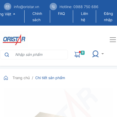
info@oristar.vn
Hotline: 0988 750 686
Chính
FAQ
Liên
Đăng
ng Việt
sách
hệ
nhập
0
Trang chủ
Chi tiết sản phẩm