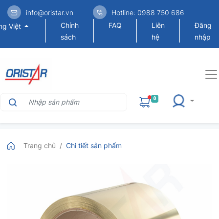
info@oristar.vn
Hotline: 0988 750 686
Chính
FAQ
Liên
Đăng
ng Việt
sách
hệ
nhập
0
Trang chủ
Chi tiết sản phẩm