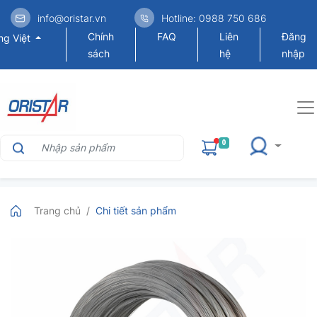
info@oristar.vn
Hotline: 0988 750 686
Chính
FAQ
Liên
Đăng
ng Việt
sách
hệ
nhập
0
Trang chủ
Chi tiết sản phẩm